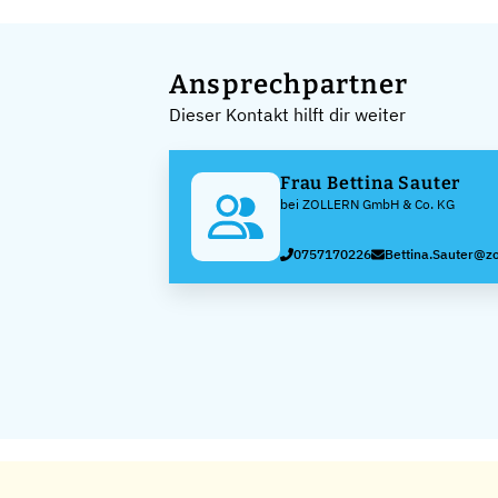
Ansprechpartner
Dieser Kontakt hilft dir weiter
Frau Bettina Sauter
bei ZOLLERN GmbH & Co. KG
0757170226
Bettina.Sauter@zo