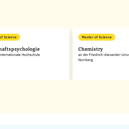
of Science
Master of Science
haftspsychologie
Chemistry
Internationale Hochschule
an der Friedrich-Alexander-Unive
Nürnberg