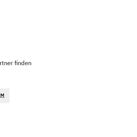
+
−
tner finden
OM