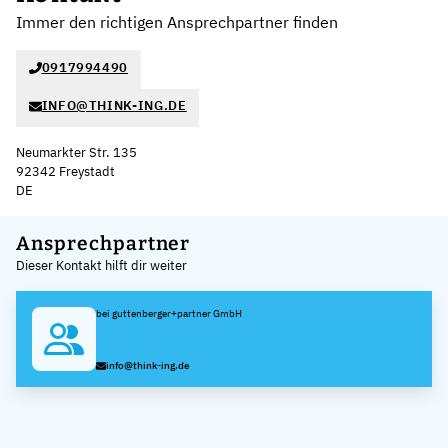
Immer den richtigen Ansprechpartner finden
0917994490
INFO@THINK-ING.DE
Neumarkter Str. 135
92342 Freystadt
DE
Leaflet
|
©
OpenStreetMap
,
+
Ansprechpartner
Dieser Kontakt hilft dir weiter
−
bei guttenberger+partner GmbH
info@think-ing.de