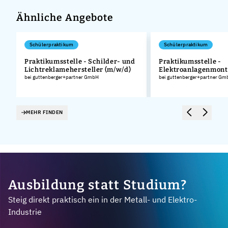
Ähnliche Angebote
Schülerpraktikum
Schülerpraktikum
Praktikumsstelle - Schilder- und
Praktikumsstelle -
Lichtreklamehersteller (m/w/d)
Elektroanlagenmont
.
bei guttenberger+partner GmbH
bei guttenberger+partner Gm
MEHR FINDEN
Ausbildung statt Studium?
Steig direkt praktisch ein in der Metall- und Elektro-
Industrie