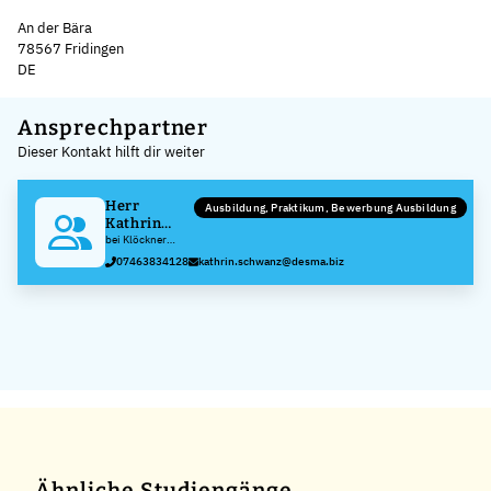
An der Bära
78567 Fridingen
DE
Leaflet
|
©
OpenStreetMap
,
+
Ansprechpartner
Dieser Kontakt hilft dir weiter
−
Herr
Ausbildung, Praktikum, Bewerbung Ausbildung
Kathrin
Schwanz
bei Klöckner
DESMA
07463834128
kathrin.schwanz@desma.biz
Elastomertechnik
GmbH
Ähnliche Studiengänge