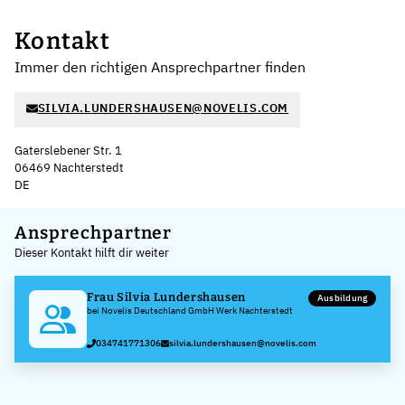
Kontakt
Immer den richtigen Ansprechpartner finden
SILVIA.LUNDERSHAUSEN@NOVELIS.COM
Gaterslebener Str. 1
06469 Nachterstedt
DE
Leaflet
|
©
OpenStreetMap
,
+
Ansprechpartner
Dieser Kontakt hilft dir weiter
−
Frau Silvia Lundershausen
Ausbildung
bei Novelis Deutschland GmbH Werk Nachterstedt
034741771306
silvia.lundershausen@novelis.com