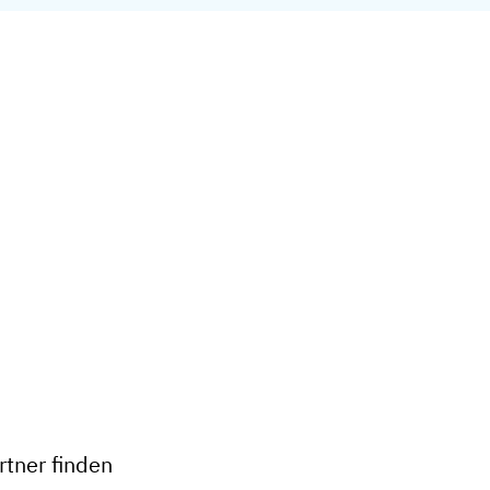
+
−
tner finden