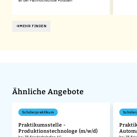
an der Fachhochschule Potsdam
MEHR FINDEN
Ähnliche Angebote
Schülerpraktikum
Schüler
Praktikumsstelle -
Praktik
Produktionstechnologe (m/w/d)
Automa
KG
bei ZF Friedrichshafen AG
bei ZF Fri