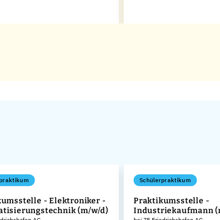
praktikum
Schülerpraktikum
umsstelle - Elektroniker -
Praktikumsstelle -
tisierungstechnik (m/w/d)
Industriekaufmann (
edrichshafen AG
bei ZF Friedrichshafen AG