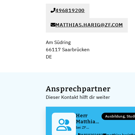
496819200
MATTHIAS.HARIG@ZF.COM
Am Südring
66117 Saarbrücken
DE
Ansprechpartner
Dieser Kontakt hilft dir weiter
Herr
Ausbildung, Stu
Matthias
Harig
bei ZF
Friedrichshafen
06819202482
matthias.harig@