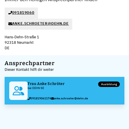
091819060
ANKE.SCHROETER@DEHN.DE
Hans-Dehn-Straße 1
92318 Neumarkt
DE
Leaflet
|
©
OpenStreetMap
,
+
Ansprechpartner
Dieser Kontakt hilft dir weiter
−
Frau Anke Schröter
Ausbildung
bei DEHN SE
091819061174
anke.schroeter@dehn.de