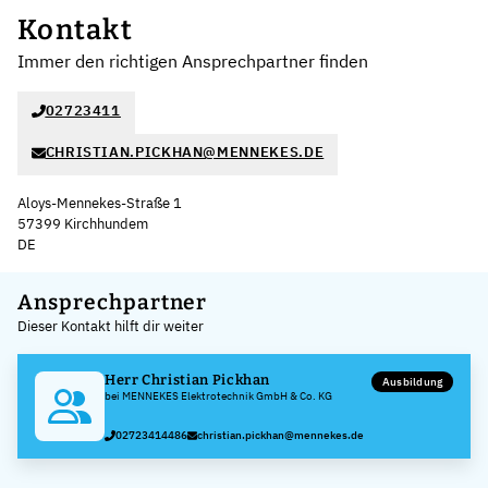
Kontakt
Immer den richtigen Ansprechpartner finden
02723411
CHRISTIAN.PICKHAN@MENNEKES.DE
Aloys-Mennekes-Straße 1
57399 Kirchhundem
DE
Leaflet
|
©
OpenStreetMap
,
+
Ansprechpartner
Dieser Kontakt hilft dir weiter
−
Herr Christian Pickhan
Ausbildung
bei MENNEKES Elektrotechnik GmbH & Co. KG
02723414486
christian.pickhan@mennekes.de