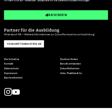
Mit dem Klick auf "Absenden" akzeptiere ich die
Datenschutzbestimmungen
ABSENDEN
Partner für die Ausbildung
What about ME — Weitere Informationen zur Zukunftsindustrie und Ausbildung
ZUKUNFTSINDUSTRIE.DE
Die Initiative
Studium finden
Kontakt
Berufe entdecken
Datenschutz
Zukunftsthemen
Impressum
Jobs, Praktika & Co.
Barrierefreiheit