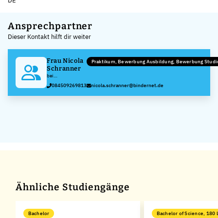
DE
Leaflet
|
©
OpenStreetMap
,
+
Ansprechpartner
Dieser Kontakt hilft dir weiter
−
Frau Nicola
Praktikum, Bewerbung Ausbildung, Bewerbung Stud
Schranner
bei
Metallwarenfabrik
084509269813
nicola.schranner@bindernet.de
Reichertshofen
Karl Binder GmbH
Ähnliche Studiengänge
Bachelor
Bachelor of Science, 180 