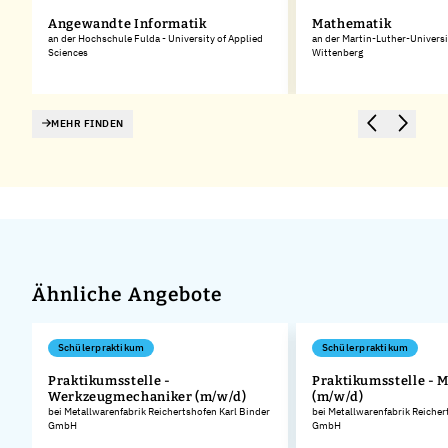
d
Angewandte Informatik
Mathematik
an der Hochschule Fulda - University of Applied
an der Martin-Luther-Universi
Sciences
Wittenberg
MEHR FINDEN
Ähnliche Angebote
Schülerpraktikum
Schülerpraktikum
Praktikumsstelle -
Praktikumsstelle - 
Werkzeugmechaniker (m/w/d)
(m/w/d)
.
bei Metallwarenfabrik Reichertshofen Karl Binder
bei Metallwarenfabrik Reicher
GmbH
GmbH