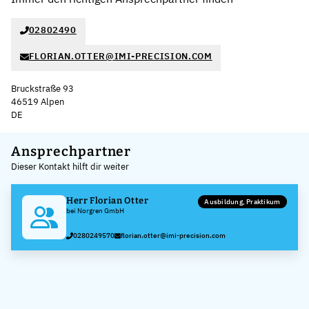
02802490
FLORIAN.OTTER@IMI-PRECISION.COM
Bruckstraße 93
46519 Alpen
DE
Leaflet
|
©
OpenStreetMap
,
+
Ansprechpartner
Dieser Kontakt hilft dir weiter
−
Herr Florian Otter
Ausbildung, Praktikum
bei Norgren GmbH
0280249570
florian.otter@imi-precision.com