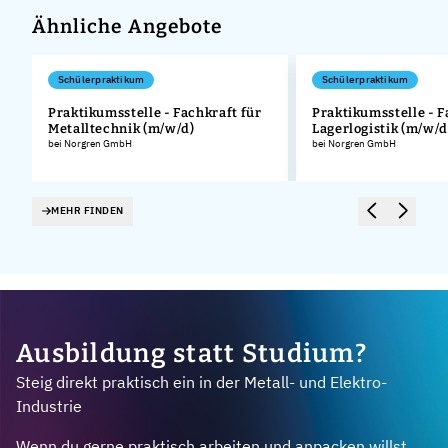
Ähnliche Angebote
Schülerpraktikum
Schülerpraktikum
Praktikumsstelle - Fachkraft für
Praktikumsstelle - F
Metalltechnik (m/w/d)
Lagerlogistik (m/w/d
.
bei Norgren GmbH
bei Norgren GmbH
MEHR FINDEN
Ausbildung statt Studium?
Steig direkt praktisch ein in der Metall- und Elektro-
Industrie
Wenn du gerne praktisch arbeiten und anpacken willst,