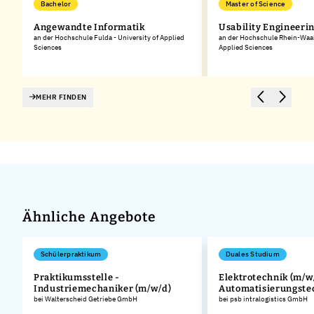
Bachelor
Master of Science
Angewandte Informatik
Usability Engineeri
an der Hochschule Fulda - University of Applied
an der Hochschule Rhein-Waal 
Sciences
Applied Sciences
MEHR FINDEN
Ähnliche Angebote
Schülerpraktikum
Duales Studium
Praktikumsstelle -
Elektrotechnik (m/w/
Industriemechaniker (m/w/d)
Automatisierungste
.
bei Walterscheid Getriebe GmbH
bei psb intralogistics GmbH