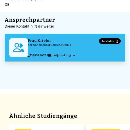
DE
Leaflet
|
©
OpenStreetMap
,
+
Ansprechpartner
Dieser Kontakt hilft dir weiter
−
Frau Kriehn
Ausbildung
bei Walterscheid Getriebe GmbH
0359236733
info@think-ing.de
Ähnliche Studiengänge