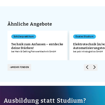
Ähnliche Angebote
Schülerpraktikum
Duales Studium
Technik zum Anfassen – entdecke
Elektrotechnik (m/w/
deine Stärken!
Automatisierungste
.
bei Hein & Oetting Feinwerktechnik GmbH
bei psb intralogistics GmbH
MEHR FINDEN
Ausbildung statt Studium?