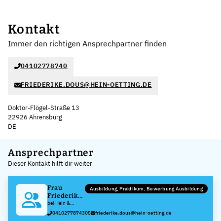
Kontakt
Immer den richtigen Ansprechpartner finden
04102778740
FRIEDERIKE.DOUS@HEIN-OETTING.DE
Doktor-Flögel-Straße 13
22926 Ahrensburg
DE
Leaflet
|
©
OpenStreetMap
,
+
Ansprechpartner
Dieser Kontakt hilft dir weiter
−
Frau
Ausbildung, Praktikum, Bewerbung Ausbildung
Friederike
Dous
bei Hein &
Oetting
0410277874305
friederike.dous@hein-oetting.de
Feinwerktechnik