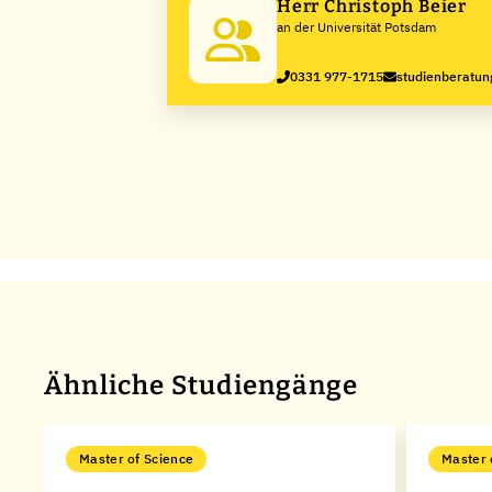
Herr Christoph Beier
an der Universität Potsdam
0331 977-1715
studienberatu
Ähnliche Studiengänge
Master of Science
Master 