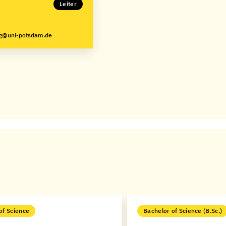
Leiter
ng@uni-potsdam.de
of Science
Bachelor of Science (B.Sc.)