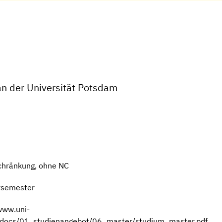
an der Universität Potsdam
chränkung, ohne NC
rsemester
www.uni-
m/docs/01_studienangebot/06_master/studium_master.pdf