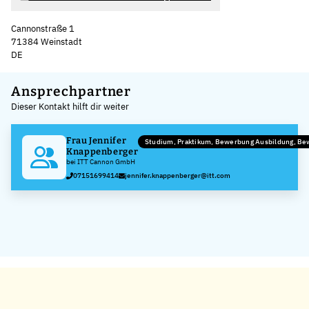
Cannonstraße 1
71384 Weinstadt
DE
Leaflet
|
©
OpenStreetMap
,
+
Ansprechpartner
Dieser Kontakt hilft dir weiter
−
Frau Jennifer
Studium, Praktikum, Bewerbung Ausbildung, B
Knappenberger
bei ITT Cannon GmbH
07151699414
jennifer.knappenberger@itt.com