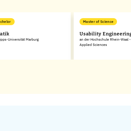
chelor
Master of Science
atik
Usability Engineerin
lipps-Universität Marburg
an der Hochschule Rhein-Waal - 
Applied Sciences