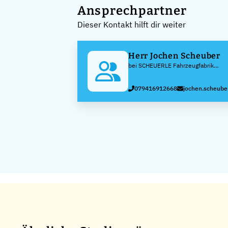
Ansprechpartner
Dieser Kontakt hilft dir weiter
Herr Jochen Scheuber
bei SCHEUERLE Fahrzeugfabrik
GmbH
079416912668
jochen.scheube