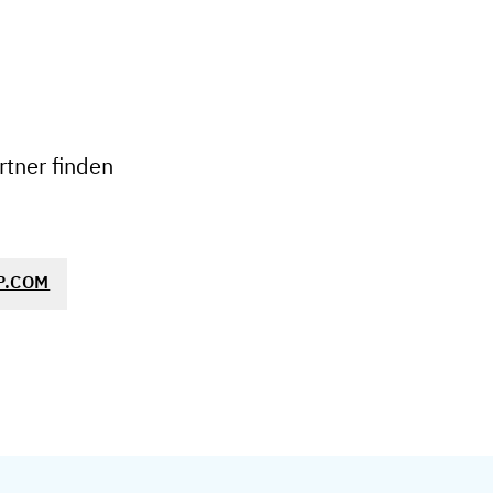
+
−
tner finden
P.COM