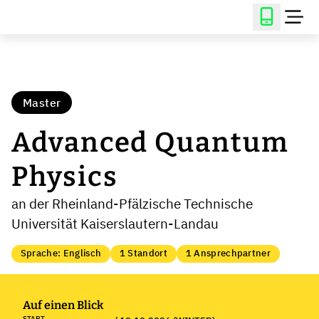
Master
Advanced Quantum
Physics
an der Rheinland-Pfälzische Technische
Universität Kaiserslautern-Landau
Sprache: Englisch
1 Standort
1 Ansprechpartner
Auf einen Blick
START