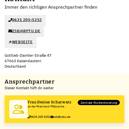
Immer den richtigen Ansprechpartner finden
0631 205-5252
ZSB@RPTU.DE
WEBSEITE
Gottlieb-Daimler-Straße 47
67663 Kaiserslautern
Deutschland
Leaflet
|
©
OpenStreetMap
,
+
Ansprechpartner
Dieser Kontakt hilft dir weiter
−
Frau Denise Scharwatz
Zentrale Studienberatung
an der Rheinland-Pfälzische
Technische Universität
Kaiserslautern-Landau
0631 205 5252
zsb@rptu.de