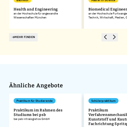
Bachelor
Master of Science
Health and Engineering
Biomedical Enginee
an der Hochschule für angewandte
an der Hochschule Furtwangen
Wissenschaften München
Technik, Wirtschaft, Medien,
MEHR FINDEN
Ähnliche Angebote
Praktikum für Studierende
Schülerpraktikum
Praktikum im Rahmen des
Praktikum
Studiums bei psb
Verfahrensmechanik
bei psb intralogistics GmbH
Kunststoff und Kaut
Fachrichtung Sprit