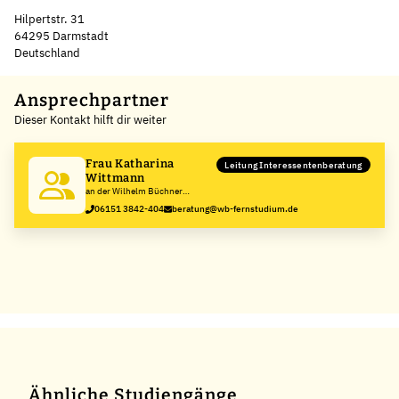
Hilpertstr. 31
64295 Darmstadt
Deutschland
Leaflet
|
©
OpenStreetMap
,
+
Ansprechpartner
Dieser Kontakt hilft dir weiter
−
Frau Katharina
Leitung Interessentenberatung
Wittmann
an der Wilhelm Büchner
Hochschule
06151 3842-404
beratung@wb-fernstudium.de
Ähnliche Studiengänge