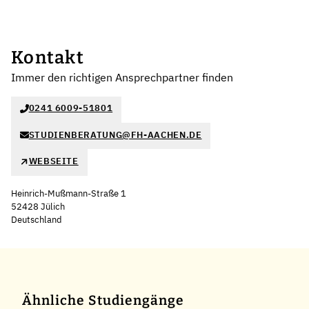
Kontakt
Immer den richtigen Ansprechpartner finden
0241 6009-51801
STUDIENBERATUNG@FH-AACHEN.DE
WEBSEITE
Heinrich-Mußmann-Straße 1
52428 Jülich
Deutschland
Leaflet
|
©
OpenStreetMap
,
+
−
Ähnliche Studiengänge