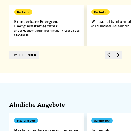
Bachelor
Bachelor
Erneuerbare Energien/
Wirtschaftsinforma
Energiesystemtechnik
an der Hochschule Esslingen
an der Hochschule für Technik und Wirtschaft des
Saarlandes
MEHR FINDEN
Ähnliche Angebote
Masterarbeit
Schülerjob
Masterarbeiten in verschiedenen
Ferienjob