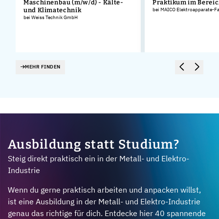
Maschinenbau (m/w/d) - Kälte-
Praktikum im Bereic
und Klimatechnik
bei MAICO Elektroapparate-F
bei Weiss Technik GmbH
MEHR FINDEN
Ausbildung statt Studium?
Steig direkt praktisch ein in der Metall- und Elektro-
Industrie
Wenn du gerne praktisch arbeiten und anpacken willst,
ist eine Ausbildung in der Metall- und Elektro-Industrie
genau das richtige für dich. Entdecke hier 40 spannende