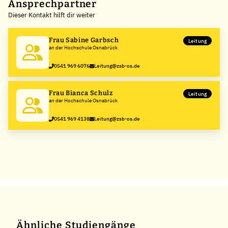
+
Ansprechpartner
Dieser Kontakt hilft dir weiter
−
Frau Sabine Garbsch
Leitung
an der Hochschule Osnabrück
0541 969 6076
Leitung@zsb-os.de
Frau Bianca Schulz
Leitung
an der Hochschule Osnabrück
0541 969 4138
Leitung@zsb-os.de
Ähnliche Studiengänge