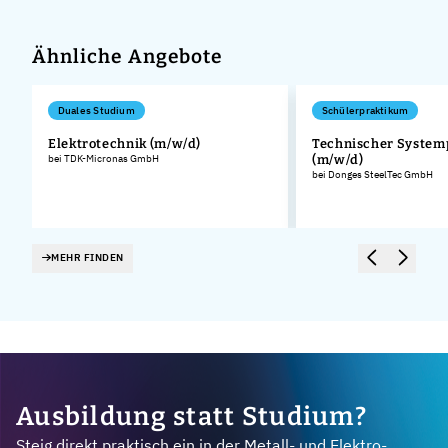
Ähnliche Angebote
Duales Studium
Schülerpraktikum
Elektrotechnik (m/w/d)
Technischer System
bei TDK-Micronas GmbH
(m/w/d)
bei Donges SteelTec GmbH
MEHR FINDEN
Ausbildung statt Studium?
Steig direkt praktisch ein in der Metall- und Elektro-