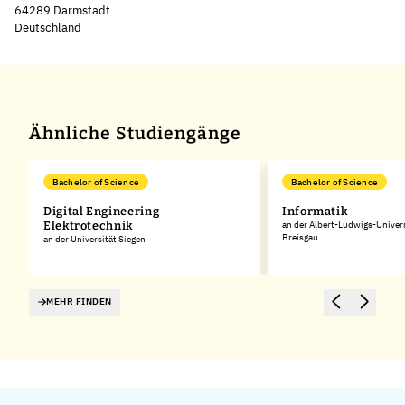
64289 Darmstadt
Deutschland
Leaflet
|
©
OpenStreetMap
,
+
−
Ähnliche Studiengänge
Bachelor of Science
Bachelor of Science
Digital Engineering
Informatik
Elektrotechnik
an der Albert-Ludwigs-Univers
Breisgau
an der Universität Siegen
MEHR FINDEN