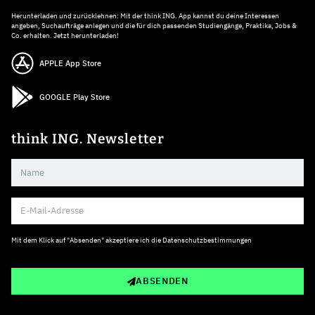
Herunterladen und zurücklehnen: Mit der think ING. App kannst du deine Interessen
angeben, Suchaufträge anlegen und die für dich passenden Studiengänge, Praktika, Jobs &
Co. erhalten. Jetzt herunterladen!
APPLE App Store
GOOGLE Play Store
think ING. Newsletter
Mit dem Klick auf "Absenden" akzeptiere ich die
Datenschutzbestimmungen
ABSENDEN