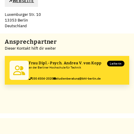
WEBSEITE
Luxemburger Str. 10
13353 Berlin
Deutschland
Leaflet
|
©
OpenStreetMap
,
+
Ansprechpartner
Dieser Kontakt hilft dir weiter
−
Frau Dipl.-Psych. Andrea V. von Kopp
Leiterin
an der Berliner Hochschule für Technik
030 4504-2020
studienberatung@bht-berlin.de