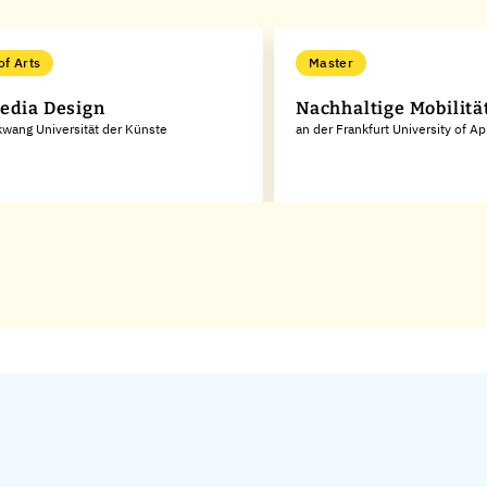
of Arts
Master
edia Design
Nachhaltige Mobilitä
kwang Universität der Künste
an der Frankfurt University of A