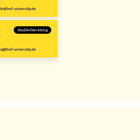
le@hof-university.de
Studienberatung
ng@hof-university.de