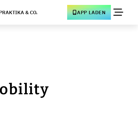
PRAKTIKA & CO.
APP LADEN
obility