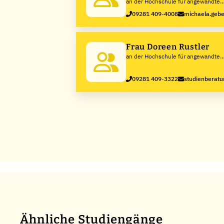
an der Hochschule für angewandte
Wissenschaften Hof
09281 409-4008
michaela.gebe
Frau Doreen Rustler
an der Hochschule für angewandte
Wissenschaften Hof
09281 409-3322
studienberatu
Ähnliche Studiengänge