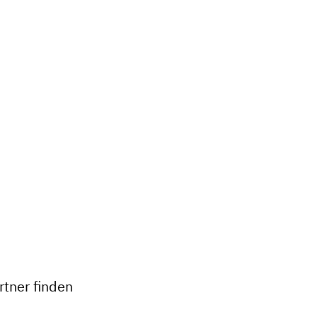
+
−
tner finden