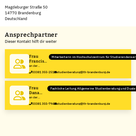
Magdeburger Straße 50
14770 Brandenburg
Deutschland
Leaflet
|
©
OpenStreetMap
,
+
Ansprechpartner
Dieser Kontakt hilft dir weiter
−
Frau
Mitarbeiterin im Hochschulzentrum für Studierendenser
Franciska
Lück
an der
Technische
03381 355-251
studienberatung@th-brandenburg.de
Hochschule
Brandenburg
Frau
Fachliche Leitung Allgemeine Studienberatung und Dual
Dana
Voigt
an der
Technische
03381 355-794
studienberatung@th-brandenburg.de
Hochschule
Brandenburg