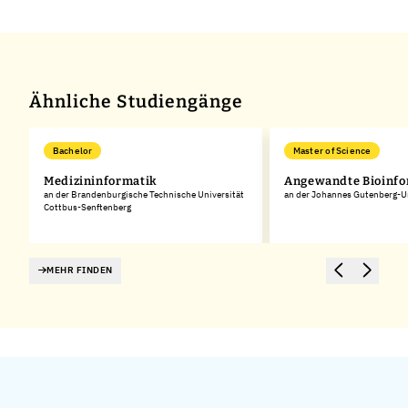
Leaflet
|
©
OpenStreetMap
,
+
−
Ähnliche Studiengänge
Bachelor
Master of Science
Medizininformatik
Angewandte Bioinfo
an der Brandenburgische Technische Universität
an der Johannes Gutenberg-Un
Cottbus-Senftenberg
MEHR FINDEN