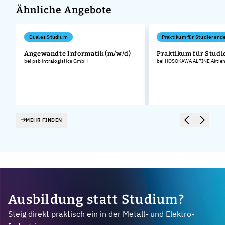
Ähnliche Angebote
Duales Studium
Praktikum für Studierend
Angewandte Informatik (m/w/d)
Praktikum für Stud
bei psb intralogistics GmbH
bei HOSOKAWA ALPINE Aktieng
.
MEHR FINDEN
Ausbildung statt Studium?
Steig direkt praktisch ein in der Metall- und Elektro-