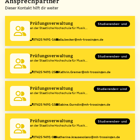
+
Ansprechpartner
Dieser Kontakt hilft dir weiter
−
Prüfungsverwaltung
Studierenden- und
an der Staatliche Hochschule für Musik
Trossingen
07425 9491-16
alla.becker@mh-trossingen.de
Prüfungsverwaltung
Studierenden- und
an der Staatliche Hochschule für Musik
Trossingen
07425 9491-25
Kathrin.Gremer@mh-trossingen.de
Prüfungsverwaltung
Studierenden- uind
an der Staatliche Hochschule für Musik
Trossingen
07425 9491-15
Sabine.Gurndin@mh-trossingen.de
Prüfungsverwaltung
Studierenden- und
an der Staatliche Hochschule für Musik
Trossingen
07425 9491-0
katherine.krausesolano@mh-trossingen.de