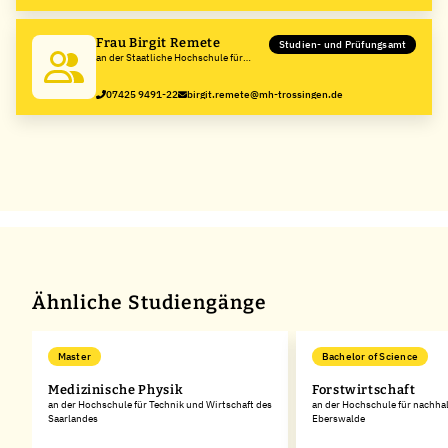
Frau Birgit Remete
Studien- und Prüfungsamt
an der Staatliche Hochschule für
Musik Trossingen
07425 9491-22
birgit.remete@mh-trossingen.de
Ähnliche Studiengänge
Master
Bachelor of Science
Medizinische Physik
Forstwirtschaft
an der Hochschule für Technik und Wirtschaft des
an der Hochschule für nachha
Saarlandes
Eberswalde