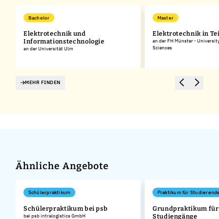
Bachelor
Master
Elektrotechnik und
Elektrotechnik in Tei
Informationstechnologie
an der FH Münster - Universit
Sciences
an der Universität Ulm
MEHR FINDEN
Ähnliche Angebote
Schülerpraktikum
Praktikum für Studierend
Schülerpraktikum bei psb
Grundpraktikum für
bei psb intralogistics GmbH
Studiengänge