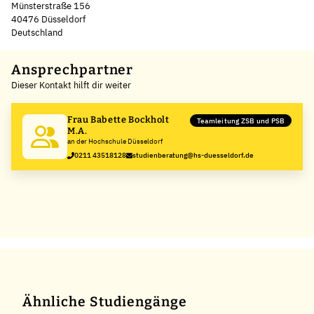
Münsterstraße 156
40476 Düsseldorf
Deutschland
Leaflet
|
©
OpenStreetMap
,
+
Ansprechpartner
Dieser Kontakt hilft dir weiter
−
Frau Babette Bockholt
Teamleitung ZSB und PSB
M.A.
an der Hochschule Düsseldorf
0211 43518128
studienberatung@hs-duesseldorf.de
Ähnliche Studiengänge