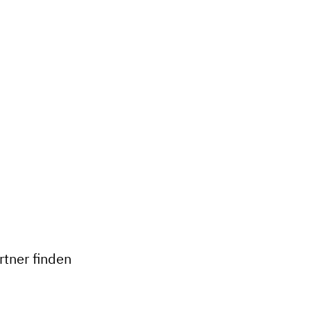
+
−
tner finden