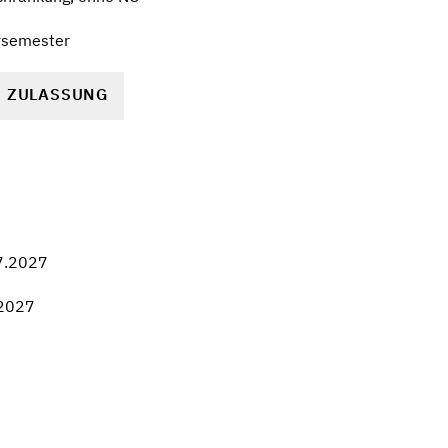
rsemester
R ZULASSUNG
7.2027
.2027