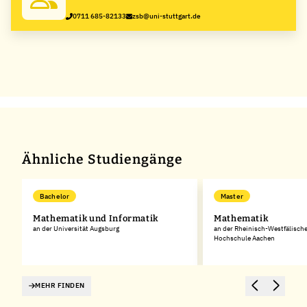
Stuttgart
0711 685-82133
zsb@uni-stuttgart.de
Ähnliche Studiengänge
Bachelor
Master
Mathematik und Informatik
Mathematik
an der Universität Augsburg
an der Rheinisch-Westfälisch
Hochschule Aachen
MEHR FINDEN