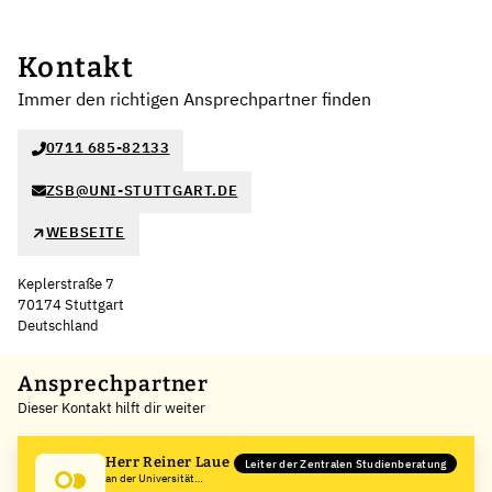
Kontakt
Immer den richtigen Ansprechpartner finden
0711 685-82133
ZSB@UNI-STUTTGART.DE
WEBSEITE
Keplerstraße 7
70174 Stuttgart
Deutschland
Leaflet
|
©
OpenStreetMap
,
+
Ansprechpartner
Dieser Kontakt hilft dir weiter
−
Herr Reiner Laue
Leiter der Zentralen Studienberatung
an der Universität