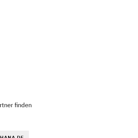
+
−
tner finden
PHANA.DE