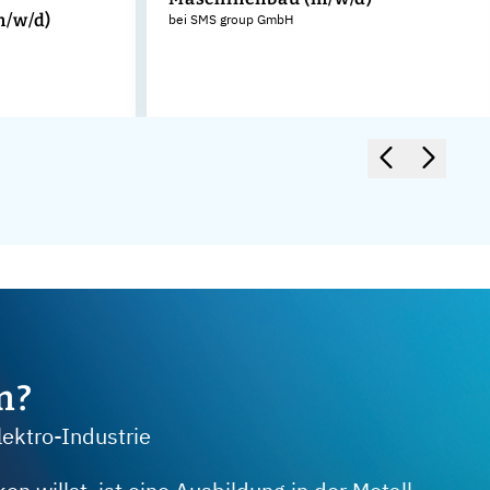
m/w/d)
bei SMS group GmbH
m?
lektro-Industrie