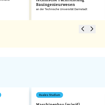
Bauingenieurwesen
an der Technische Universität Darmstadt
Duales Studium
Maschinenbau (m/w/d)