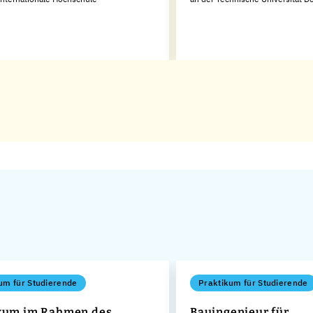
um für Studierende
Praktikum für Studierende
kum im Rahmen des
Bauingenieur für