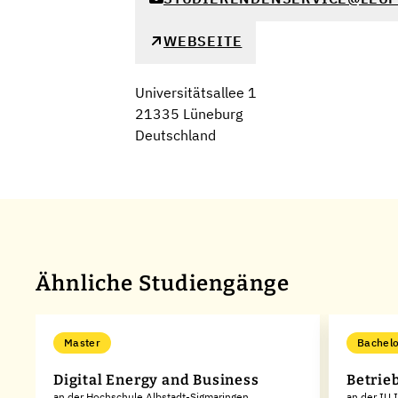
WEBSEITE
Universitätsallee 1
21335 Lüneburg
Deutschland
Ähnliche Studiengänge
Master
Bachelo
Digital Energy and Business
Betrie
an der Hochschule Albstadt-Sigmaringen
an der IU 