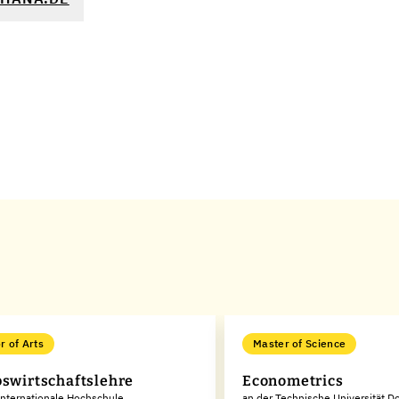
r of Arts
Master of Science
bswirtschaftslehre
Econometrics
Internationale Hochschule
an der Technische Universität 