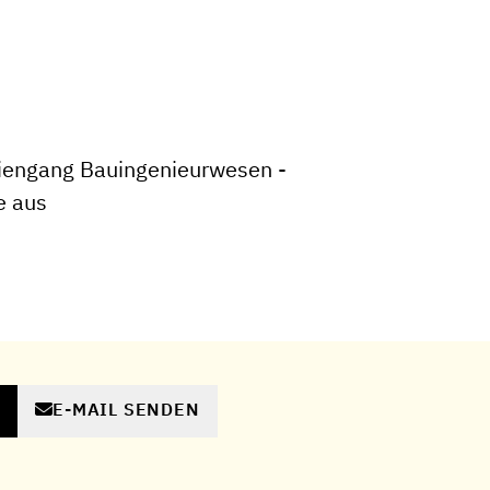
iengang Bauingenieurwesen -
e aus
E-MAIL SENDEN
N