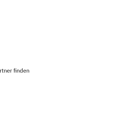
+
−
tner finden