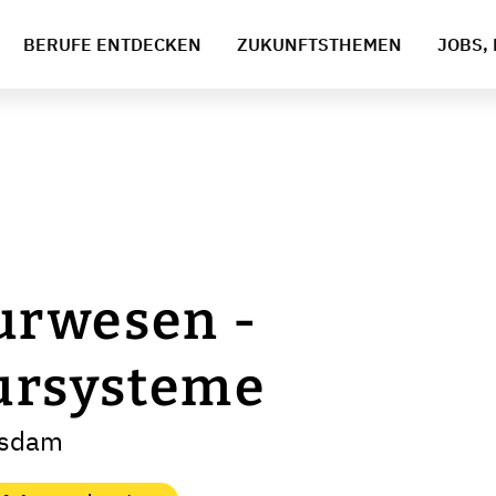
BERUFE ENTDECKEN
ZUKUNFTSTHEMEN
JOBS, 
urwesen -
ursysteme
tsdam