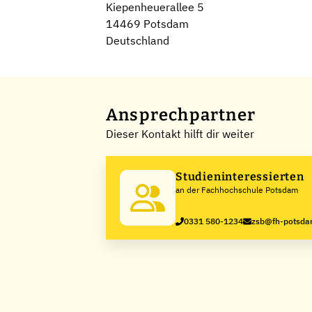
Kiepenheuerallee 5
14469 Potsdam
Deutschland
Ansprechpartner
Dieser Kontakt hilft dir weiter
Studieninteressierten
an der Fachhochschule Potsdam
0331 580-1234
zsb@fh-potsda