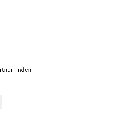
+
−
tner finden