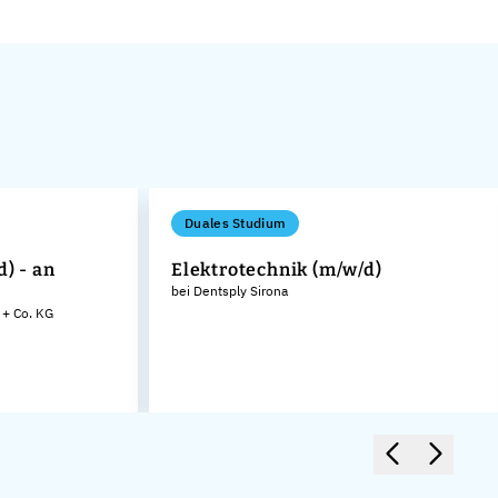
Duales Studium
) - an
Elektrotechnik (m/w/d)
bei Dentsply Sirona
+ Co. KG