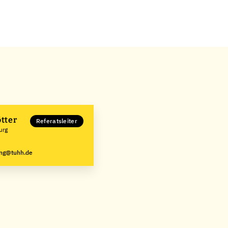
ötter
Referatsleiter
urg
ung@tuhh.de