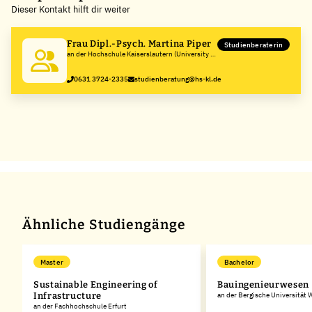
Dieser Kontakt hilft dir weiter
−
Frau Dipl.-Psych. Martina Piper
Studienberaterin
an der Hochschule Kaiserslautern (University of
Applied Sciences)
0631 3724-2335
studienberatung@hs-kl.de
Ähnliche Studiengänge
Master
Bachelor
m
Sustainable Engineering of
Bauingenieurwesen
Infrastructure
an der Bergische Universität 
an der Fachhochschule Erfurt