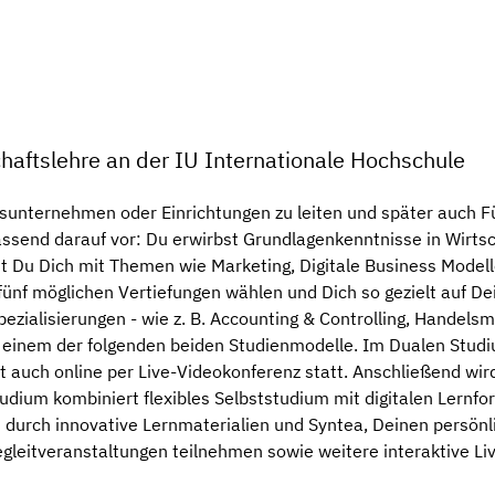
haftslehre an der IU Internationale Hochschule
ftsunternehmen oder Einrichtungen zu leiten und später auc
assend darauf vor: Du erwirbst Grundlagenkenntnisse in Wirt
Du Dich mit Themen wie Marketing, Digitale Business Modell
fünf möglichen Vertiefungen wählen und Dich so gezielt auf De
pezialisierungen - wie z. B. Accounting & Controlling, Hand
n einem der folgenden beiden Studienmodelle. Im Dualen Stud
auch online per Live-Videokonferenz statt. Anschließend wird
tudium kombiniert flexibles Selbststudium mit digitalen Lern
t durch innovative Lernmaterialien und Syntea, Deinen persönl
egleitveranstaltungen teilnehmen sowie weitere interaktive L