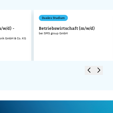
Duales Studium
/w/d) -
Betriebswirtschaft (m/w/d)
bei SMS group GmbH
brik GmbH & Co. KG