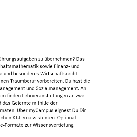
h Führungsaufgaben zu übernehmen? Das
schaftsmathematik sowie Finanz- und
e und besonderes Wirtschaftsrecht.
inen Traumberuf vorbereiten. Du hast die
elsmanagement und Sozialmanagement. An
ium finden Lehrveranstaltungen an zwei
 das Gelernte mithilfe der
formaten. Über myCampus eignest Du Dir
ichen KI‑Lernassistenten. Optional
ive‑Formate zur Wissensvertiefung