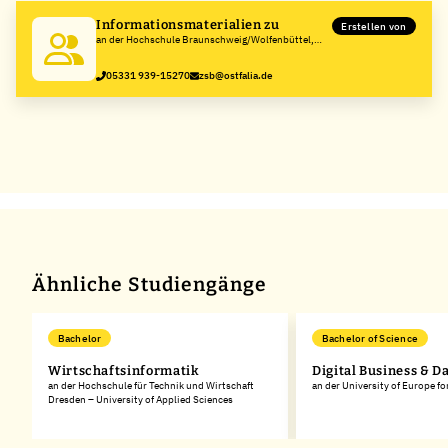
Informationsmaterialien zu
Erstellen von
an der Hochschule Braunschweig/Wolfenbüttel,
Ostfalia Hochschule für angewandte
Wissenschaften
05331 939-15270
zsb@ostfalia.de
Ähnliche Studiengänge
Bachelor
Bachelor of Science
Wirtschaftsinformatik
Digital Business & D
an der Hochschule für Technik und Wirtschaft
an der University of Europe fo
Dresden – University of Applied Sciences