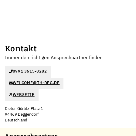
Kontakt
Immer den richtigen Ansprechpartner finden
0991 3615-8282
WELCOME@TH-DEG.DE
WEBSEITE
Dieter-Görlitz-Platz 1
94469 Deggendorf
Deutschland
Leaflet
|
©
OpenStreetMap
,
+