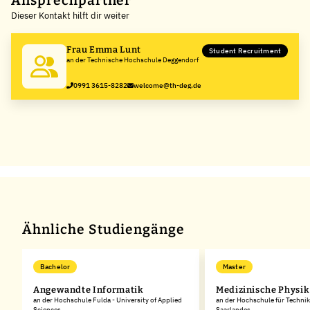
Ansprechpartner
Dieser Kontakt hilft dir weiter
−
Frau Emma Lunt
Student Recruitment
an der Technische Hochschule Deggendorf
0991 3615-8282
welcome@th-deg.de
Ähnliche Studiengänge
Bachelor
Master
Angewandte Informatik
Medizinische Physik
an der Hochschule Fulda - University of Applied
an der Hochschule für Technik
Sciences
Saarlandes