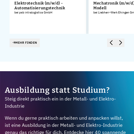
Elektrotechnik (m/w/d) -
Mechatronik (m/w/d)
Automatisierungstechnik
Modell
bei psb intralogistics GmbH
bei Liebherr-Werk Ehingen G
MEHR FINDEN
Ausbildung statt Studium?
Steig direkt praktisch ein in der Metall- und Elektro-
Industrie
Wenn du gerne praktisch arbeiten und anpacken willst,
ist eine Ausbildung in der Metall- und Elektro-Industrie
genau das richtige für dich. Entdecke hier 40 spannende