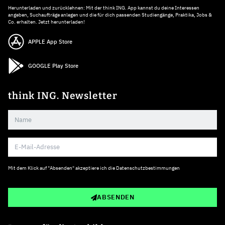
Herunterladen und zurücklehnen: Mit der think ING. App kannst du deine Interessen
angeben, Suchaufträge anlegen und die für dich passenden Studiengänge, Praktika, Jobs &
Co. erhalten. Jetzt herunterladen!
APPLE App Store
GOOGLE Play Store
think ING. Newsletter
Mit dem Klick auf "Absenden" akzeptiere ich die
Datenschutzbestimmungen
ABSENDEN