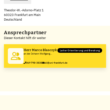
Theodor-W.-Adorno-Platz 1
60323 Frankfurt am Main
Deutschland
Leaflet
|
©
OpenStreetMap
,
+
Ansprechpartner
Dieser Kontakt hilft dir weiter
−
Herr Marco Blasczyk
Leiter Orientierung und Beratung
an der Johann Wolfgang
Goethe-Universität, Frankfurt
am Main
069 798-3838
sli@uni-frankfurt.de