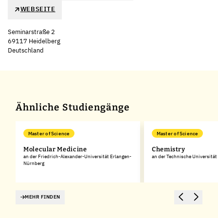
WEBSEITE
Seminarstraße 2
69117 Heidelberg
Deutschland
Leaflet
|
©
OpenStreetMap
,
+
−
Ähnliche Studiengänge
Master of Science
Master of Science
Molecular Medicine
Chemistry
an der Friedrich-Alexander-Universität Erlangen-
an der Technische Universitä
Nürnberg
MEHR FINDEN