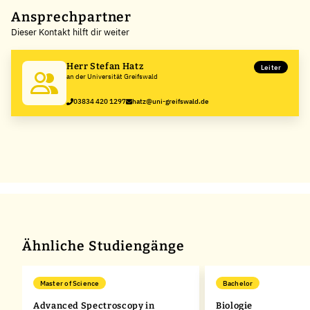
+
Ansprechpartner
Dieser Kontakt hilft dir weiter
−
Herr Stefan Hatz
Leiter
an der Universität Greifswald
03834 420 1297
hatz@uni-greifswald.de
Ähnliche Studiengänge
Master of Science
Bachelor
Advanced Spectroscopy in
Biologie