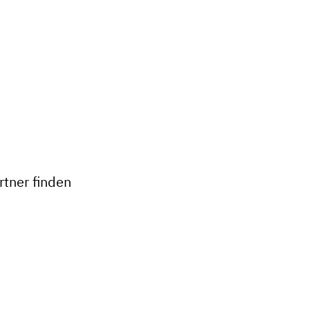
+
−
tner finden