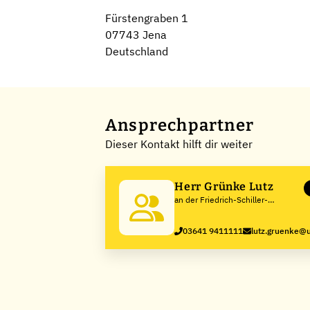
Fürstengraben 1
07743 Jena
Deutschland
Ansprechpartner
Dieser Kontakt hilft dir weiter
Herr Grünke Lutz
an der Friedrich-Schiller-
Universität Jena
03641 9411111
lutz.gruenke@u