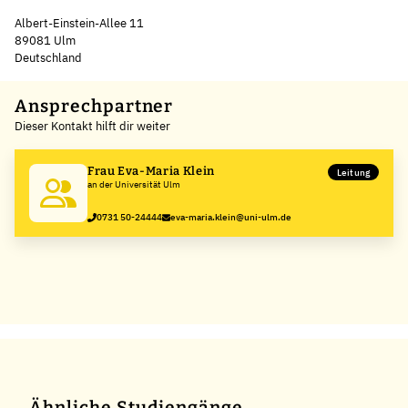
Albert-Einstein-Allee 11
89081 Ulm
Deutschland
Leaflet
|
©
OpenStreetMap
,
+
Ansprechpartner
Dieser Kontakt hilft dir weiter
−
Frau Eva-Maria Klein
Leitung
an der Universität Ulm
0731 50-24444
eva-maria.klein@uni-ulm.de
Ähnliche Studiengänge