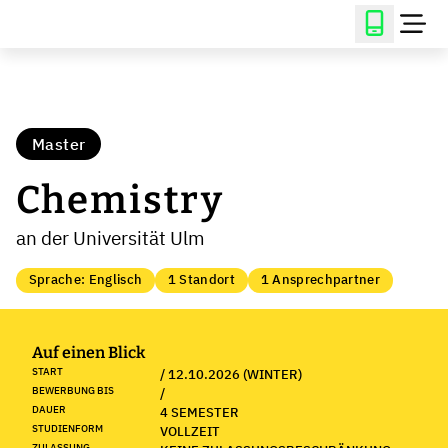
Master
Chemistry
an der Universität Ulm
Sprache: Englisch
1 Standort
1 Ansprechpartner
Auf einen Blick
START
/ 12.10.2026 (WINTER)
BEWERBUNG BIS
/
DAUER
4 SEMESTER
STUDIENFORM
VOLLZEIT
ZULASSUNG