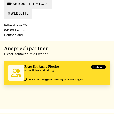
ZSB@UNI-LEIPZIG.DE
WEBSEITE
Ritterstraße 26
04109 Leipzig
Deutschland
Leaflet
|
©
OpenStreetMap
,
+
Ansprechpartner
Dieser Kontakt hilft dir weiter
−
Frau Dr. Anna Flocke
Leiterin
an der Universität Leipzig
0341 97-32041
anna.flocke@zv.uni-leipzig.de