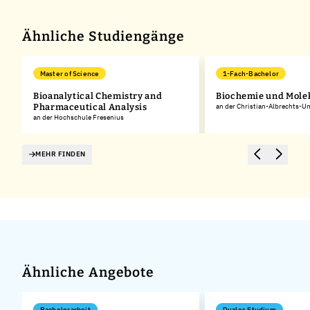
−
Ähnliche Studiengänge
Master of Science
1-Fach-Bachelor
Bioanalytical Chemistry and
Biochemie und Molek
Pharmaceutical Analysis
an der Christian-Albrechts-Uni
an der Hochschule Fresenius
MEHR FINDEN
Ähnliche Angebote
Bachelorarbeit
Duales Studium