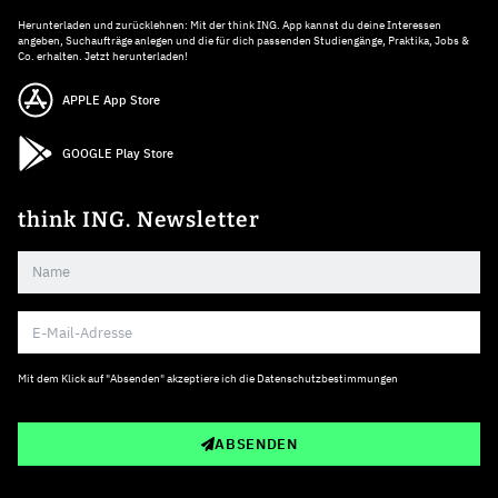
Herunterladen und zurücklehnen: Mit der think ING. App kannst du deine Interessen
angeben, Suchaufträge anlegen und die für dich passenden Studiengänge, Praktika, Jobs &
Co. erhalten. Jetzt herunterladen!
APPLE App Store
GOOGLE Play Store
think ING. Newsletter
Mit dem Klick auf "Absenden" akzeptiere ich die
Datenschutzbestimmungen
ABSENDEN