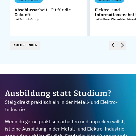
Abschlussarbeit - Fit für die
Elektro- und
Zukunft
Informationstechnik
bei Schunk Group
bei Vollmer Werke Maschinen
MEHR FINDEN
Ausbildung statt Studium?
Steig direkt praktisch ein in der Metall- und Elektro-
Industrie
Wenn du gerne praktisch arbeiten und anpacken willst,
ist eine Ausbildung in der Metall- und Elektro-Industrie