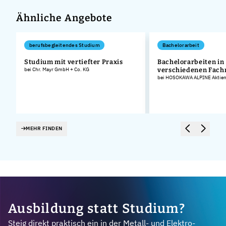
Ähnliche Angebote
berufsbegleitendes Studium
Bachelorarbeit
Studium mit vertiefter Praxis
Bachelorarbeiten in
bei Chr. Mayr GmbH + Co. KG
verschiedenen Fach
bei HOSOKAWA ALPINE Aktieng
MEHR FINDEN
Ausbildung statt Studium?
Steig direkt praktisch ein in der Metall- und Elektro-