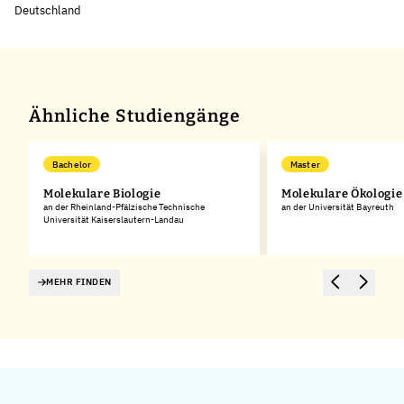
Deutschland
Leaflet
|
©
OpenStreetMap
,
+
−
Ähnliche Studiengänge
Bachelor
Master
Molekulare Biologie
Molekulare Ökologie
an der Rheinland-Pfälzische Technische
an der Universität Bayreuth
Universität Kaiserslautern-Landau
MEHR FINDEN