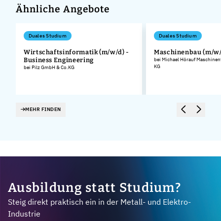
Ähnliche Angebote
Duales Studium
Duales Studium
Wirtschaftsinformatik (m/w/d) -
Maschinenbau (m/w/
Business Engineering
bei Michael Hörauf Maschinen
KG
bei Pilz GmbH & Co.KG
MEHR FINDEN
Ausbildung statt Studium?
Steig direkt praktisch ein in der Metall- und Elektro-
Industrie