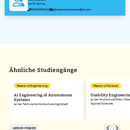
Heilmann
bei ZF Active
Safety GmbH
02618952615
alexandra.heilmann@zf.com
Ähnliche Studiengänge
Master of Engineering
Master of Science
AI Engineering of Autonomous
Usability Engineeri
Systems
an der Hochschule Rhein-Waal 
Applied Sciences
an der Technische Hochschule Ingolstadt
MEHR FINDEN