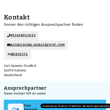
Kontakt
Immer den richtigen Ansprechpartner finden
492618952615
AUSBILDUNG.KOBLENZ@ZF.COM
WEBSEITE
Carl-Spaeter-Straße 8
56070 Koblenz
Deutschland
Leaflet
|
©
OpenStreetMap
,
+
Ansprechpartner
Dieser Kontakt hilft dir weiter
−
Frau
Ausbildung, Studium, Praktikum, Bewerbung Ausbildu
Alexandra