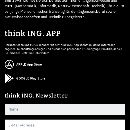
Seit 1998 widmet sie sich bereits den Themen Ingenieurwesen und
MINT (Mathematik, Informatik, Naturwissenschaft, Technik). Ihr Ziel ist
es, junge Menschen schon frühzeitig für den Ingenieursberuf sowie
Naturwissenschaften und Technik zu begeistern.
think ING. APP
Herunterladen und zurücklehnen: Mit der think ING. App kannst du deine Interessen
angeben, Suchaufträge anlegen und die für dich passenden Studiengänge, Praktika, Jobs &
Co. erhalten. Jetzt herunterladen!
APPLE App Store
GOOGLE Play Store
think ING. Newsletter