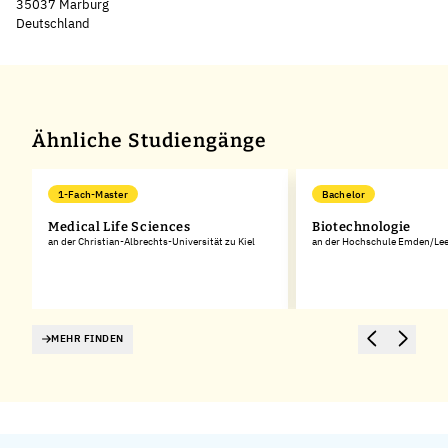
35037 Marburg
Deutschland
Leaflet
|
©
OpenStreetMap
,
+
−
Ähnliche Studiengänge
1-Fach-Master
Bachelor
Medical Life Sciences
Biotechnologie
an der Christian-Albrechts-Universität zu Kiel
an der Hochschule Emden/Lee
MEHR FINDEN