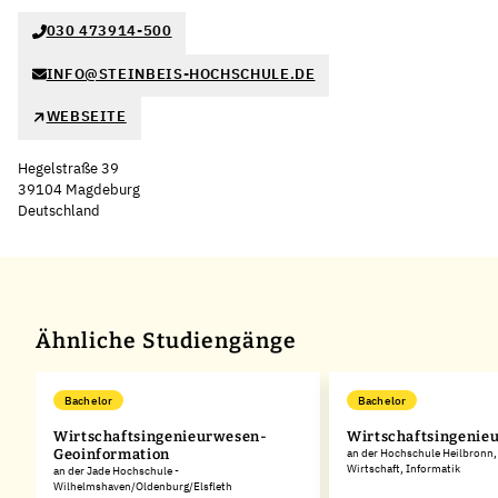
030 473914-500
INFO@STEINBEIS-HOCHSCHULE.DE
WEBSEITE
Hegelstraße 39
39104 Magdeburg
Deutschland
Leaflet
|
©
OpenStreetMap
,
+
−
Ähnliche Studiengänge
Bachelor
Bachelor
Wirtschaftsingenieurwesen-
Wirtschaftsingenie
Geoinformation
an der Hochschule Heilbronn,
Wirtschaft, Informatik
an der Jade Hochschule -
Wilhelmshaven/Oldenburg/Elsfleth