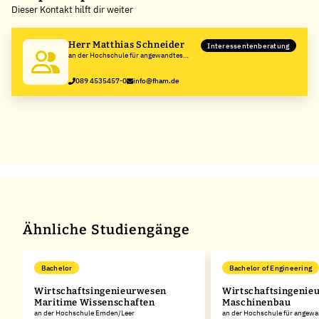
Dieser Kontakt hilft dir weiter
Herr Matthias Schneider
Interessentenberatung
an der Hochschule für angewandtes
Management
089 4535457-0
info@fham.de
Ähnliche Studiengänge
Bachelor
Bachelor of Engineering
Wirtschaftsingenieurwesen
Wirtschaftsingenie
Maritime Wissenschaften
Maschinenbau
an der Hochschule Emden/Leer
an der Hochschule für angew