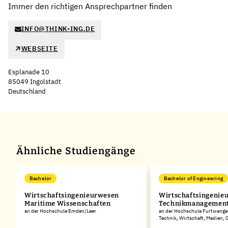
Immer den richtigen Ansprechpartner finden
INFO@THINK-ING.DE
WEBSEITE
Esplanade 10
85049 Ingolstadt
Deutschland
Leaflet
|
©
OpenStreetMap
,
+
−
Ähnliche Studiengänge
Bachelor
Bachelor of Engineering
Wirtschaftsingenieurwesen
Wirtschaftsingenie
Maritime Wissenschaften
Technikmanagemen
an der Hochschule Emden/Leer
an der Hochschule Furtwangen
Technik, Wirtschaft, Medien,