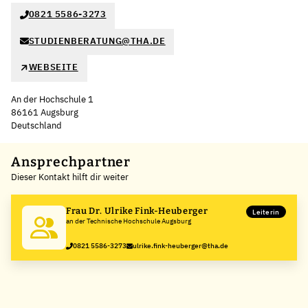
0821 5586-3273
STUDIENBERATUNG@THA.DE
WEBSEITE
An der Hochschule 1
86161 Augsburg
Deutschland
Leaflet
|
©
OpenStreetMap
,
+
Ansprechpartner
Dieser Kontakt hilft dir weiter
−
Frau Dr. Ulrike Fink-Heuberger
Leiterin
an der Technische Hochschule Augsburg
0821 5586-3273
ulrike.fink-heuberger@tha.de