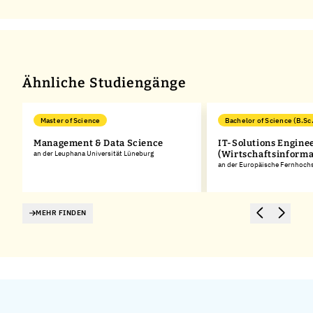
Ähnliche Studiengänge
Master of Science
Bachelor of Science (B.Sc.
Management & Data Science
IT-Solutions Engine
an der Leuphana Universität Lüneburg
(Wirtschaftsinforma
an der Europäische Fernhoc
MEHR FINDEN